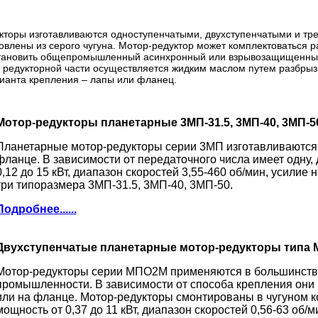
торы изготавливаются одноступенчатыми, двухступенчатыми и тре
товлены из серого чугуна. Мотор-редуктор может комплектоваться
тановить общепромышленный асинхронный или взрывозащищенный э
 редукторной части осуществляется жидким маслом путем разбрыз
ианта крепления – лапы или фланец.
Мотор-редукторы планетарные 3МП-31.5, 3МП-40, 3МП-5
Планетарные мотор-редукторы серии 3МП изготавливаются в
фланце. В зависимости от передаточного числа имеет одну,
0,12 до 15 кВт, диапазон скоростей 3,55-460 об/мин, усилие
три типоразмера 3МП-31.5, 3МП-40, 3МП-50.
Подробнее......
Двухступенчатые планетарные мотор-редукторы типа
Мотор-редукторы серии МПО2М применяются в большинстве
промышленности. В зависимости от способа крепления они 
или на фланце. Мотор-редукторы смонтированы в чугуном 
мощность от 0,37 до 11 кВт, диапазон скоростей 0,56-63 об/м