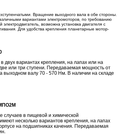
хступенчатыми. Вращение выходного вала в обе стороны.
 различными вариантами электромоторов, по требованию
лектродвигатель, возможна установка двигателя с
гивания. Для удобства крепления планетарные мотор-
0
 двух вариантах крепления, на лапах или на
 две или три ступени. Передаваемая мощность от
 на выходном валу 70 - 570 Нм. В наличии на складе
 МПО2М
 случаев в пищевой и химической
имеют несколько вариантов крепления, на лапах
корпусе на подшипниках качения. Передаваемая
ин.